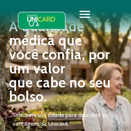
A qualidade
médica que
você confia, por
um valor
que cabe no seu
bolso.
Selecione sua cidade para descobrir as
vantagens da Unicard.