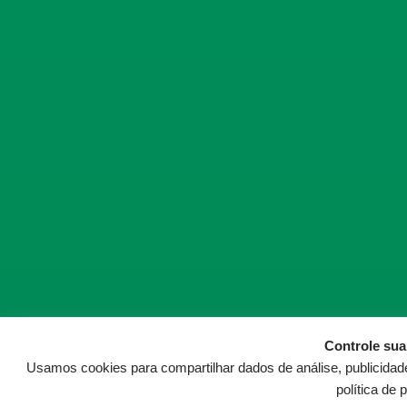
Controle sua
Usamos cookies para compartilhar dados de análise, publicidad
política de 