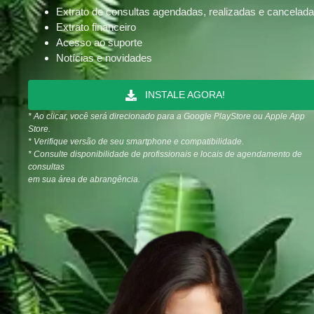
Extrato de consultas agendadas, realizadas e cancelad
Extrato financeiro
Acesso ao suporte
Notícias e novidades
INSTALE AGORA!
* Ao clicar, você será direcionado para a Google PlayStore ou Apple App
Store.
* Verifique versão de seu smartphone e compatibilidade.
* Consulte disponibilidade de profissionais e locais de agendamento de
consultas
em sua área de abrangência.