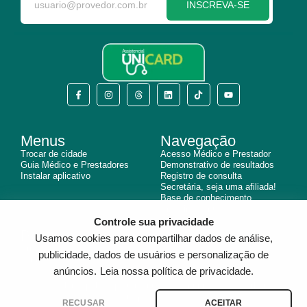
INSCREVA-SE
Menus
Navegação
Trocar de cidade
Acesso Médico e Prestador
Guia Médico e Prestadores
Demonstrativo de resultados
Instalar aplicativo
Registro de consulta
Secretária, seja uma afiliada!
Base de conhecimento
Branding center
Controle sua privacidade
Políticas
Usamos cookies para compartilhar dados de análise,
Privacidade
publicidade, dados de usuários e personalização de
Termo de Uso
anúncios.
Leia nossa política de privacidade.
© 2025 Assistencial Unicard.
Desenvolvido pelo departamento de Comunicação e Marketing
Unicard S/A.
RECUSAR
ACEITAR