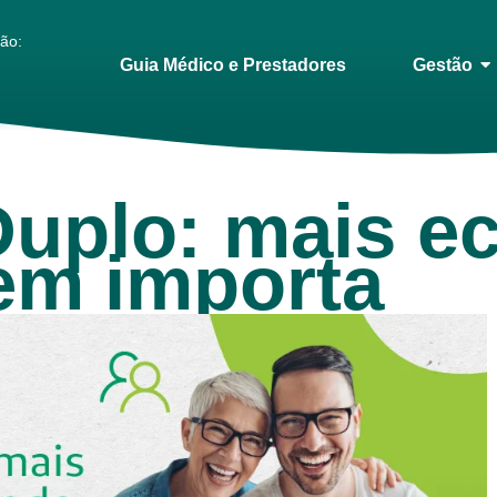
ião:
Guia Médico e Prestadores
Gestão
uplo: mais e
em importa